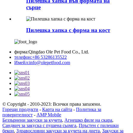
Пилешка хапка във формата на
сърце
Пилешка хапка с форма на кост
фирма:
Qingdao Ole Pet Food Co., Ltd.
телефон:
+86 53286135522
Имейл:
info@olepetfood.com
© Copyright - 2010-2023: Всички права запазени.
Горещи продукти
-
Карта на сайта
-
Политика за
поверителност
-
AMP Mobile
Беззърнени закуски за кучета
,
Агнешко филе на скара
,
Сандвич за закуска с пушена сьомга
,
Пръстен с пилешки
бекон
,
Здравословни закуски за кучета на диета
,
Закуски за