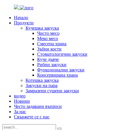
Начало
Продукти
Кучешка закуска
Чисто месо
Меко месо
Смесена храна
Зъбни кости
Стоматологични закуски
Куче дъвче
Рибни закуски
Функционални закуски
Консервирана храна
Котешка закуска
Закуски на пара
Замразени сушени закуски
видео
Новини
Често задавани въпроси
За нас
Свържете се с нас