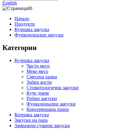
English
Начало
Продукти
Кучешка закуска
Функционални закуски
Категории
Кучешка закуска
Чисто месо
Меко месо
Смесена храна
Зъбни кости
Стоматологични закуски
Куче дъвче
Рибни закуски
Функционални закуски
Консервирана храна
Котешка закуска
Закуски на пара
Замразени сушени закуски