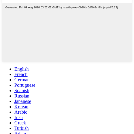
English
French
German
Portuguese
Spanish
Russian
Japanese
Korean
Arabic
Irish
Greek
Turkish
Italian