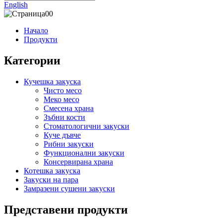
English
Начало
Продукти
Категории
Кучешка закуска
Чисто месо
Меко месо
Смесена храна
Зъбни кости
Стоматологични закуски
Куче дъвче
Рибни закуски
Функционални закуски
Консервирана храна
Котешка закуска
Закуски на пара
Замразени сушени закуски
Представени продукти