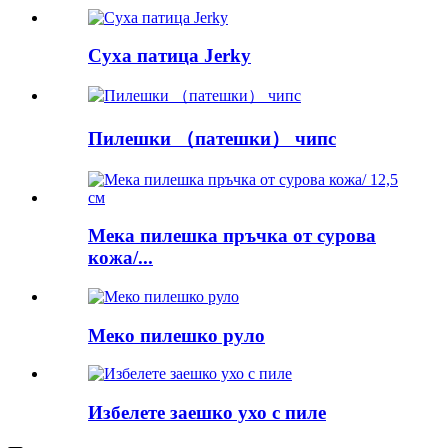
Суха патица Jerky
Пилешки （патешки） чипс
Мека пилешка пръчка от сурова
кожа/...
Меко пилешко руло
Избелете заешко ухо с пиле