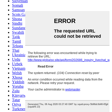
Slovenian
Somali
Samoan
Scots Gaelic
Shona
Sindhi
Sundanese
Swahili
Tajik
Tamil
Telugu
Thai
Ukrainian
Urdu
Uzbek
Vietnamese
Welsh
Xhosa
Yiddish
Yoruba
Zulu
Kinyarwanda
Tatar
Oriya
Turkmen