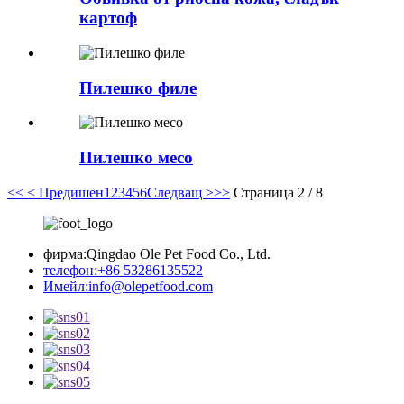
картоф
Пилешко филе
Пилешко месо
<<
< Предишен
1
2
3
4
5
6
Следващ >
>>
Страница 2 / 8
фирма:
Qingdao Ole Pet Food Co., Ltd.
телефон:
+86 53286135522
Имейл:
info@olepetfood.com