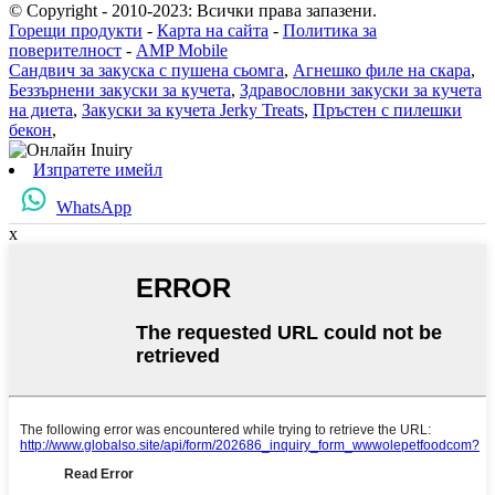
© Copyright - 2010-2023: Всички права запазени.
Горещи продукти
-
Карта на сайта
-
Политика за
поверителност
-
AMP Mobile
Сандвич за закуска с пушена сьомга
,
Агнешко филе на скара
,
Беззърнени закуски за кучета
,
Здравословни закуски за кучета
на диета
,
Закуски за кучета Jerky Treats
,
Пръстен с пилешки
бекон
,
Изпратете имейл
WhatsApp
x