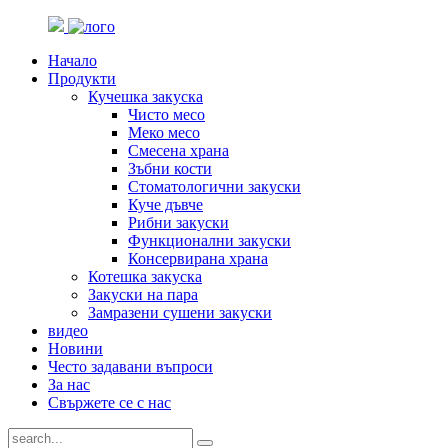
Начало
Продукти
Кучешка закуска
Чисто месо
Меко месо
Смесена храна
Зъбни кости
Стоматологични закуски
Куче дъвче
Рибни закуски
Функционални закуски
Консервирана храна
Котешка закуска
Закуски на пара
Замразени сушени закуски
видео
Новини
Често задавани въпроси
За нас
Свържете се с нас