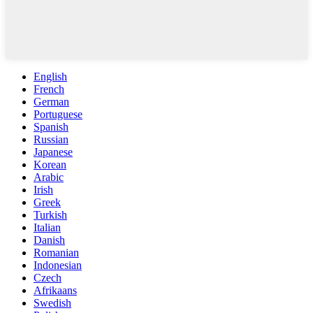
English
French
German
Portuguese
Spanish
Russian
Japanese
Korean
Arabic
Irish
Greek
Turkish
Italian
Danish
Romanian
Indonesian
Czech
Afrikaans
Swedish