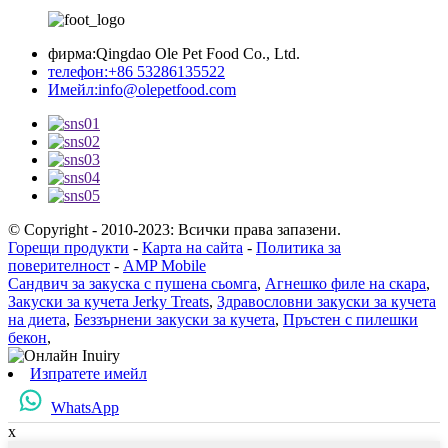
фирма:
Qingdao Ole Pet Food Co., Ltd.
телефон:
+86 53286135522
Имейл:
info@olepetfood.com
© Copyright - 2010-2023: Всички права запазени.
Горещи продукти
-
Карта на сайта
-
Политика за
поверителност
-
AMP Mobile
Сандвич за закуска с пушена сьомга
,
Агнешко филе на скара
,
Закуски за кучета Jerky Treats
,
Здравословни закуски за кучета
на диета
,
Беззърнени закуски за кучета
,
Пръстен с пилешки
бекон
,
Изпратете имейл
WhatsApp
x