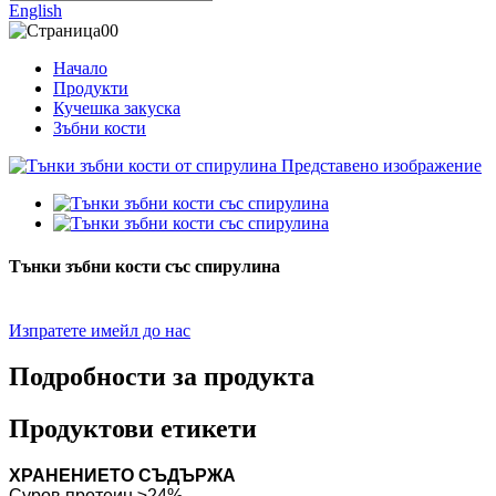
English
Начало
Продукти
Кучешка закуска
Зъбни кости
Тънки зъбни кости със спирулина
Изпратете имейл до нас
Подробности за продукта
Продуктови етикети
ХРАНЕНИЕТО СЪДЪРЖА
Суров протеин ≥24%