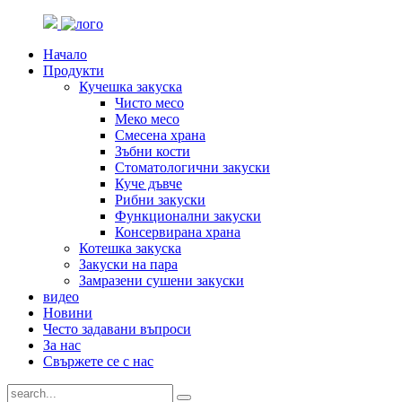
Начало
Продукти
Кучешка закуска
Чисто месо
Меко месо
Смесена храна
Зъбни кости
Стоматологични закуски
Куче дъвче
Рибни закуски
Функционални закуски
Консервирана храна
Котешка закуска
Закуски на пара
Замразени сушени закуски
видео
Новини
Често задавани въпроси
За нас
Свържете се с нас