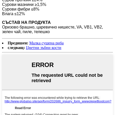
Сурови мазнини ≥1,5%
Сурови фибри ≤8%
Влага ≤12%
СЪСТАВ НА ПРОДУКТА
Оризово брашно, царевично нишесте, VA, VB1, VB2,
зелен чай, пиле, телешко
Предишен:
Малка сушена риба
следващ:
Цветни зъбни кости